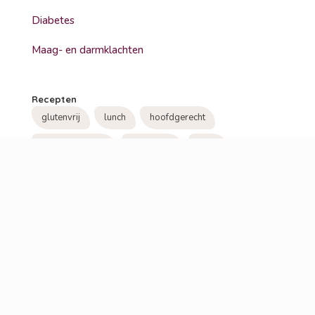
Diabetes
Maag- en darmklachten
Recepten
glutenvrij
lunch
hoofdgerecht
koolhydraatarm
lactosevrij
soep
vegetarisch
bbq
ontbijt
bijgerecht
hoofdmaaltijd
veganistisch
tussendoor
snack
visite
tussendoortje
beleg