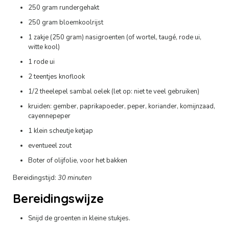
250 gram rundergehakt
250 gram bloemkoolrijst
1 zakje (250 gram) nasigroenten (of wortel, taugé, rode ui,
witte kool)
1 rode ui
2 teentjes knoflook
1/2 theelepel sambal oelek (let op: niet te veel gebruiken)
kruiden: gember, paprikapoeder, peper, koriander, komijnzaad,
cayennepeper
1 klein scheutje ketjap
eventueel zout
Boter of olijfolie, voor het bakken
Bereidingstijd:
30 minuten
Bereidingswijze
Snijd de groenten in kleine stukjes.