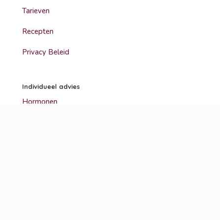
Tarieven
Recepten
Privacy Beleid
Individueel advies
Hormonen
Zwangerschap
Kinderen
Diabetes
Maag- en darmklachten
Recepten