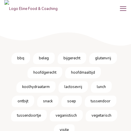
bbq
beleg
bijgerecht
glutenvrij
hoofdgerecht
hoofdmaaltijd
koolhydraatarm
lactosevrij
lunch
ontbijt
snack
soep
tussendoor
tussendoortje
veganistisch
vegetarisch
visite