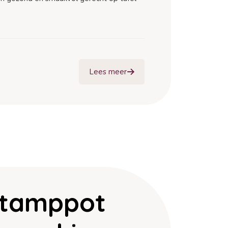
Lees meer
stamppot