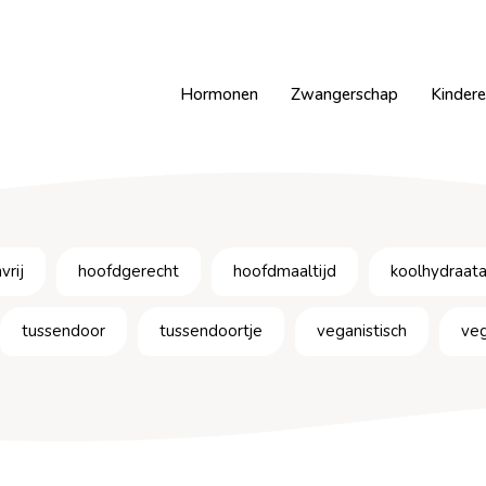
Hormonen
Zwangerschap
Kinder
vrij
hoofdgerecht
hoofdmaaltijd
koolhydraat
tussendoor
tussendoortje
veganistisch
veg