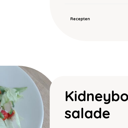
Recepten
Kidneybo
salade