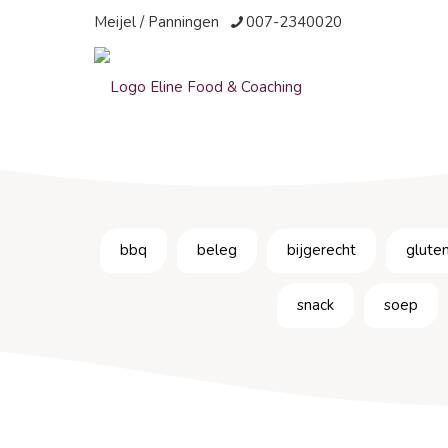
Meijel / Panningen
007-2340020
bbq
beleg
bijgerecht
gluten
snack
soep