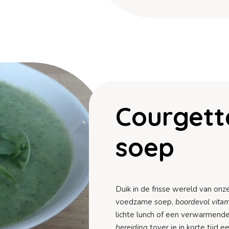
Courgett
soep
Duik in de frisse wereld van onz
voedzame soep,
boordevol vita
lichte lunch of een verwarmend
bereiding
tover je in korte tijd 