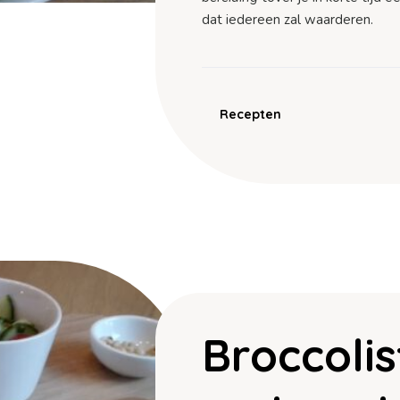
dat iedereen zal waarderen.
Recepten
Broccoli