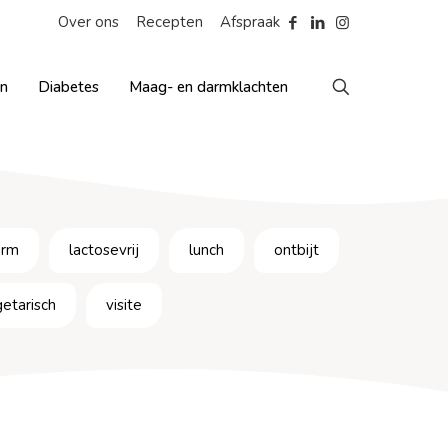
Over ons
Recepten
Afspraak
en
Diabetes
Maag- en darmklachten
arm
lactosevrij
lunch
ontbijt
etarisch
visite