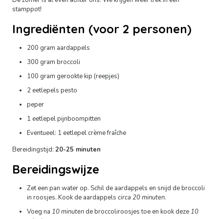
De zomer is al even achter ons. We krijgen weer trek in een
stamppot!
Ingrediënten (voor 2 personen)
200 gram aardappels
300 gram broccoli
100 gram gerookte kip (reepjes)
2 eetlepels pesto
peper
1 eetlepel pijnboompitten
Eventueel: 1 eetlepel crème fraîche
Bereidingstijd:
20-25 minuten
Bereidingswijze
Zet een pan water op. Schil de aardappels en snijd de broccoli
in roosjes. Kook de aardappels
circa 20 minuten
.
Voeg na
10 minuten
de broccoliroosjes toe en kook deze
10