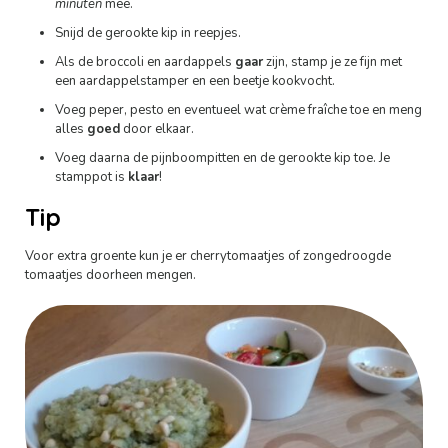
minuten
mee.
Snijd de gerookte kip in reepjes.
Als de broccoli en aardappels
gaar
zijn, stamp je ze fijn met
een aardappelstamper en een beetje kookvocht.
Voeg peper, pesto en eventueel wat crème fraîche toe en meng
alles
goed
door elkaar.
Voeg daarna de pijnboompitten en de gerookte kip toe. Je
stamppot is
klaar
!
Tip
Voor extra groente kun je er cherrytomaatjes of zongedroogde
tomaatjes doorheen mengen.