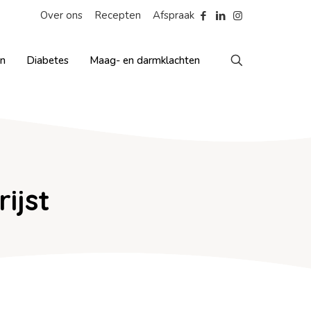
Over ons
Recepten
Afspraak
en
Diabetes
Maag- en darmklachten
ijst