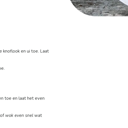
e knoflook en ui toe. Laat
oe.
n toe en laat het even
of
wok even snel
wat