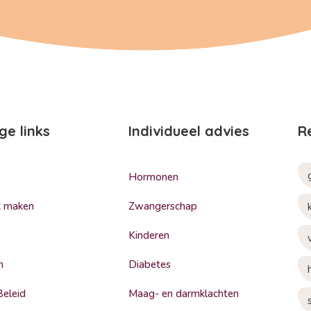
ge links
Individueel advies
R
s
Hormonen
k maken
Zwangerschap
Kinderen
n
Diabetes
Beleid
Maag- en darmklachten