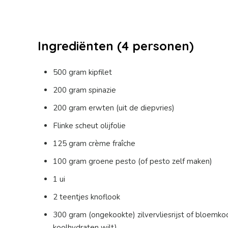
Ingrediënten (4 personen)
500 gram kipfilet
200 gram spinazie
200 gram erwten (uit de diepvries)
Flinke scheut olijfolie
125 gram crème fraîche
100 gram groene pesto (of pesto zelf maken)
1 ui
2 teentjes knoflook
300 gram (ongekookte) zilvervliesrijst of bloemkoo
koolhydraten wilt)