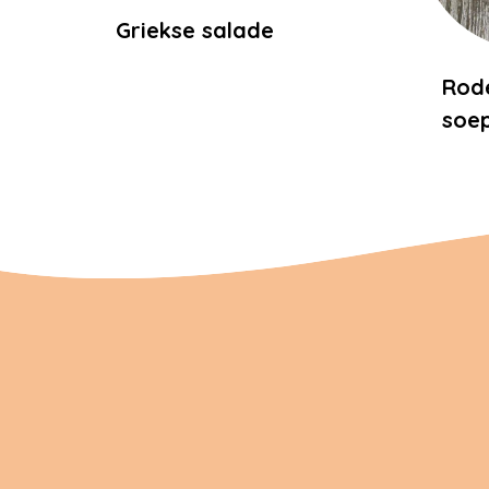
Griekse salade
Rode
soe