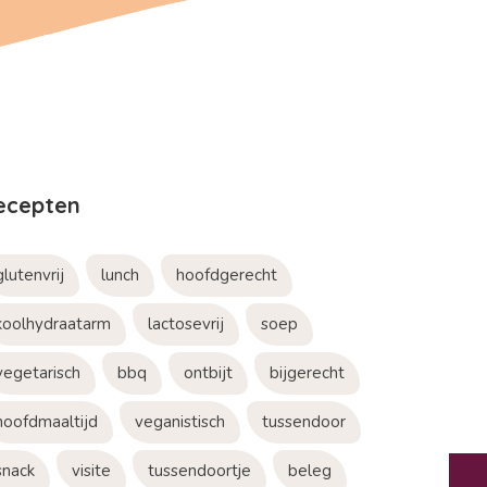
ecepten
glutenvrij
lunch
hoofdgerecht
koolhydraatarm
lactosevrij
soep
vegetarisch
bbq
ontbijt
bijgerecht
hoofdmaaltijd
veganistisch
tussendoor
snack
visite
tussendoortje
beleg