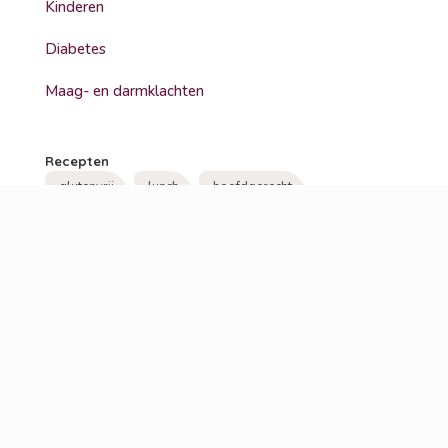
Kinderen
Diabetes
Maag- en darmklachten
Recepten
glutenvrij
lunch
hoofdgerecht
koolhydraatarm
lactosevrij
soep
vegetarisch
bbq
ontbijt
bijgerecht
hoofdmaaltijd
veganistisch
tussendoor
snack
visite
tussendoortje
beleg