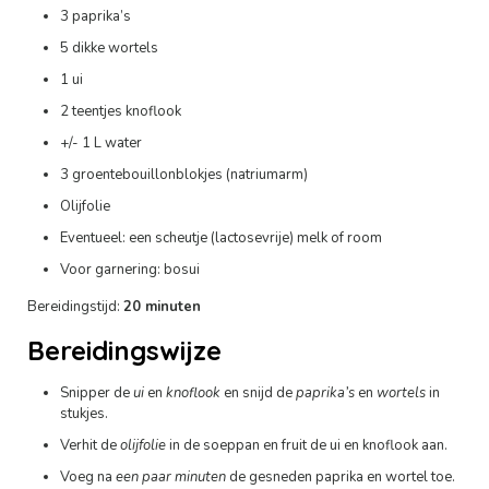
3 paprika’s
5 dikke wortels
1 ui
2 teentjes knoflook
+/- 1 L water
3 groentebouillonblokjes (natriumarm)
Olijfolie
Eventueel: een scheutje (lactosevrije) melk of room
Voor garnering: bosui
Bereidingstijd:
20 minuten
Bereidingswijze
Snipper de
ui
en
knoflook
en snijd de
paprika’s
en
wortels
in
stukjes.
Verhit de
olijfolie
in de soeppan en fruit de ui en knoflook aan.
Voeg na
een paar minuten
de gesneden paprika en wortel toe.