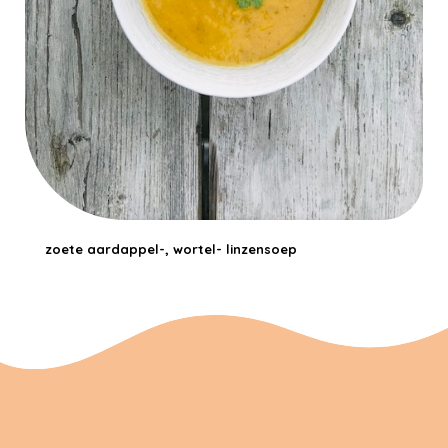
zoete aardappel-, wortel- linzensoep