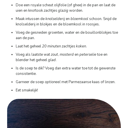
Doe een royale scheut olijfolie (of ghee) in de pan en laat de
uien en knoflook
zachtjes glazig
worden.
Maak intussen de
knolselderij
en
bloemkool
schoon. Snijd de
knolselderij in blokjes en de bloemkool in roosjes.
Voeg de gesneden groenten, water en de bouillonblokjes toe
aan de pan.
Laat het geheel
20 minuten zachtjes koken
.
Voeg als laatste wat
zout
,
mosterd
en
peterselie
toe en
blender het geheel
glad
.
Is de soep te dik? Voeg dan extra water toe tot de gewenste
consistentie.
Garneer de soep
optioneel
met Parmezaanse kaas of linzen.
Eet smakelijk!