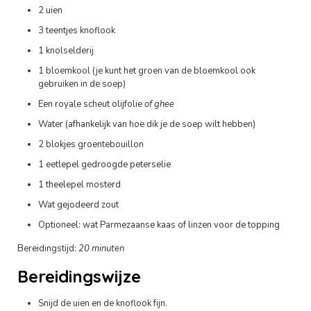
2 uien
3 teentjes knoflook
1 knolselderij
1 bloemkool (je kunt het groen van de bloemkool ook
gebruiken in de soep)
Een royale scheut olijfolie
of ghee
Water (afhankelijk van hoe dik je de soep wilt hebben)
2 blokjes groentebouillon
1 eetlepel gedroogde peterselie
1 theelepel mosterd
Wat gejodeerd zout
Optioneel: wat Parmezaanse kaas of linzen voor de topping
Bereidingstijd:
20 minuten
Bereidingswijze
Snijd de uien en de knoflook fijn.