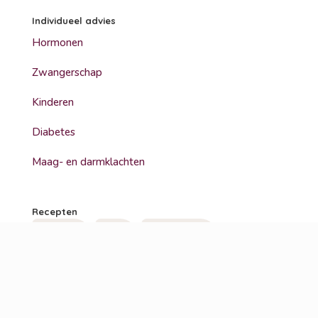
Individueel advies
Hormonen
Zwangerschap
Kinderen
Diabetes
Maag- en darmklachten
Recepten
glutenvrij
lunch
hoofdgerecht
koolhydraatarm
lactosevrij
soep
vegetarisch
bbq
ontbijt
bijgerecht
hoofdmaaltijd
veganistisch
tussendoor