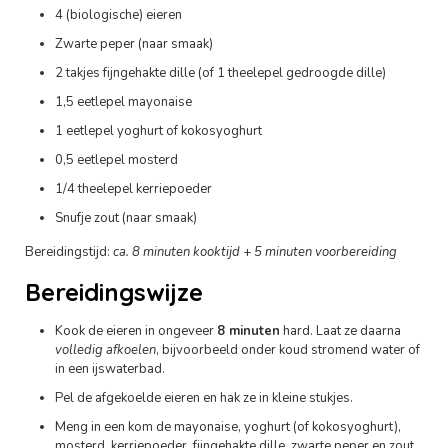
4 (biologische) eieren
Zwarte peper (naar smaak)
2 takjes fijngehakte dille (of 1 theelepel gedroogde dille)
1,5 eetlepel mayonaise
1 eetlepel yoghurt of kokosyoghurt
0,5 eetlepel mosterd
1/4 theelepel kerriepoeder
Snufje zout (naar smaak)
Bereidingstijd:
ca. 8 minuten kooktijd
+
5 minuten voorbereiding
Bereidingswijze
Kook de eieren in ongeveer
8 minuten
hard. Laat ze daarna
volledig afkoelen
, bijvoorbeeld onder koud stromend water of
in een ijswaterbad.
Pel de afgekoelde eieren en hak ze in kleine stukjes.
Meng in een kom de mayonaise, yoghurt (of kokosyoghurt),
mosterd, kerriepoeder, fijngehakte dille, zwarte peper en zout.