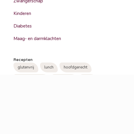
Zwangerschap
Kinderen
Diabetes
Maag- en darmklachten
Recepten
glutenvrij
lunch
hoofdgerecht
koolhydraatarm
lactosevrij
soep
vegetarisch
bbq
ontbijt
bijgerecht
hoofdmaaltijd
veganistisch
tussendoor
snack
visite
tussendoortje
beleg