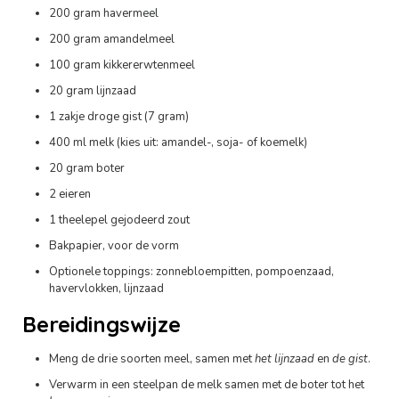
200 gram havermeel
200 gram amandelmeel
100 gram kikkererwtenmeel
20 gram lijnzaad
1 zakje droge gist (7 gram)
400 ml melk (kies uit: amandel-, soja- of koemelk)
20 gram boter
2 eieren
1 theelepel gejodeerd zout
Bakpapier, voor de vorm
Optionele toppings: zonnebloempitten, pompoenzaad,
havervlokken, lijnzaad
Bereidingswijze
Meng de drie soorten meel, samen met
het lijnzaad
en
de gist
.
Verwarm in een steelpan de melk samen met de boter tot het