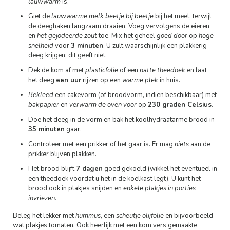
lauwwarm
is.
Giet de
lauwwarme melk
beetje bij beetje
bij het meel, terwijl
de deeghaken langzaam draaien. Voeg vervolgens de eieren
en
het gejodeerde zout
toe. Mix het geheel
goed door
op
hoge
snelheid
voor
3 minuten
. U zult waarschijnlijk een plakkerig
deeg krijgen; dit geeft niet.
Dek de kom af met
plasticfolie
of een
natte theedoek
en laat
het deeg
een uur
rijzen op een
warme plek
in huis.
Bekleed
een cakevorm (of broodvorm, indien beschikbaar) met
bakpapier
en
verwarm de oven voor
op
230 graden Celsius
.
Doe het deeg in de vorm en bak het koolhydraatarme brood in
35 minuten
gaar.
Controleer met een prikker of het gaar is. Er mag
niets
aan de
prikker blijven plakken.
Het brood blijft
7 dagen
goed gekoeld (wikkel het eventueel in
een theedoek voordat u het in de koelkast legt). U kunt het
brood ook in plakjes snijden en
enkele plakjes in porties
invriezen
.
Beleg het lekker met
hummus
, een
scheutje olijfolie
en bijvoorbeeld
wat plakjes tomaten. Ook heerlijk met een kom vers gemaakte