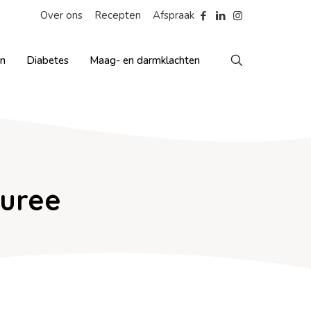
Over ons
Recepten
Afspraak
en
Diabetes
Maag- en darmklachten
uree