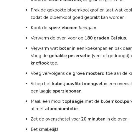
Prak de gekookte bloemkool grof en laat wat kook
zodat de bloemkool goed geprakt kan worden.
Kook de
sperziebonen
beetgaar
.
Verwarm de oven voor op
180 graden Celsius
.
Verwarm wat
boter
in een koekenpan en bak daar
Voeg de
gehakte peterselie
(vers of gedroogd)
knoflook
toe.
Voeg vervolgens de
grove mosterd
toe aan de k
Schep het
kabeljauwfiletmengsel
in een ovensc
een laagje
sperziebonen
.
Maak een mooi
toplaagje
met de
bloemkoolpur
af met
aluminiumfolie
.
Zet de ovenschotel
voor
20 minuten
in de oven.
Eet smakelijk!