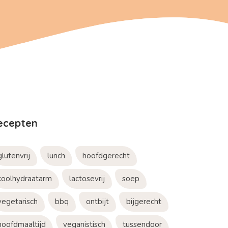
ecepten
glutenvrij
lunch
hoofdgerecht
koolhydraatarm
lactosevrij
soep
vegetarisch
bbq
ontbijt
bijgerecht
hoofdmaaltijd
veganistisch
tussendoor