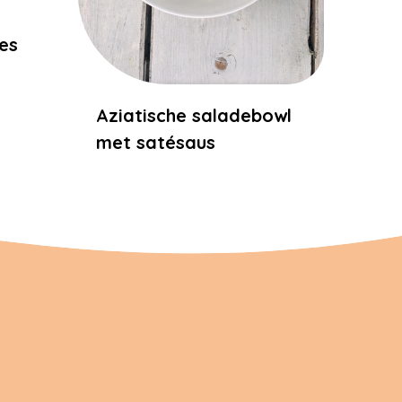
e
es
Aziatische saladebowl
met satésaus