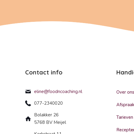
Contact info
Handi
eline@foodncoaching.nl
Over on
077-2340020
Afspraa
Bolakker 26
Tarieven
5768 BV Meijel
Recepte
Kerkstraat 11