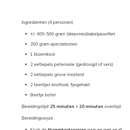
Ingrediënten (4 personen)
+/- 400-500 gram (diepvries)kabeljauwfilet
200 gram sperziebonen
1 bloemkool
2 eetlepels peterselie (gedroogd of vers)
2 eetlepels grove mosterd
2 teentjes knoflook, fijngehakt
Beetje boter
Bereidingstijd:
25 minuten
+
20 minuten
oventijd
Bereidingswijze
Kook de
bloemkoolroosjes
gaar en giet ze af.