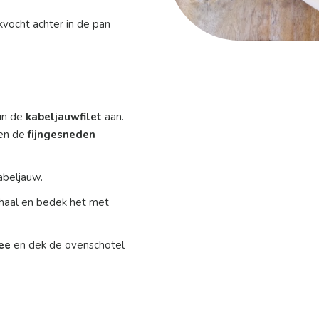
vocht achter in de pan
in de
kabeljauwfilet
aan.
 en de
fijngesneden
abeljauw.
haal en bedek het met
ee
en dek de ovenschotel