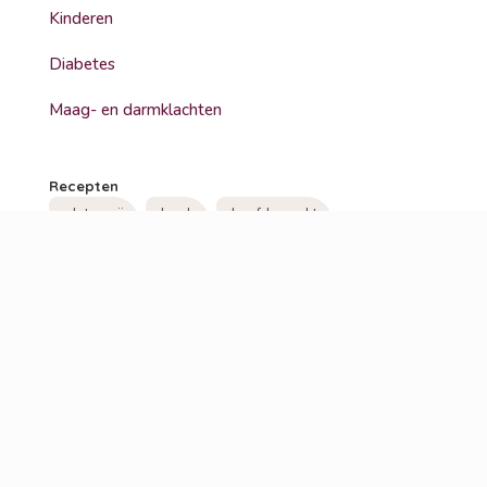
Kinderen
Diabetes
Maag- en darmklachten
Recepten
glutenvrij
lunch
hoofdgerecht
koolhydraatarm
lactosevrij
soep
vegetarisch
bbq
ontbijt
bijgerecht
hoofdmaaltijd
veganistisch
tussendoor
snack
visite
tussendoortje
beleg