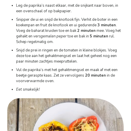
Leg de paprika’s naast elkaar, met de snijkant naar boven, in
een ovenschaal of op bakpapier.
Snipper de ui en snijd de knoflook fijn. Verhit de boter in een
koekenpan en fruit de knoflook en ui gedurende
3 minuten
.
Voeg de baharat kruiden toe en bak
2 minuten
mee. Voeg het
gehakt en
versgemalen peper
toe en bak in
5 minuten
rul.
Schep regelmatig om.
Snijd de prei in ringen en de tomaten in kleine blokjes. Voeg
deze toe aan het gehaktmengsel en laat het geheel nog een
paar minuten zachtjes meepruttelen.
Vul de paprika’s met het gehaktmengsel en maak af met een
beetje geraspte kaas. Zet ze vervolgens
20 minuten
in de
voorverwarmde oven.
Eet smakelijk!