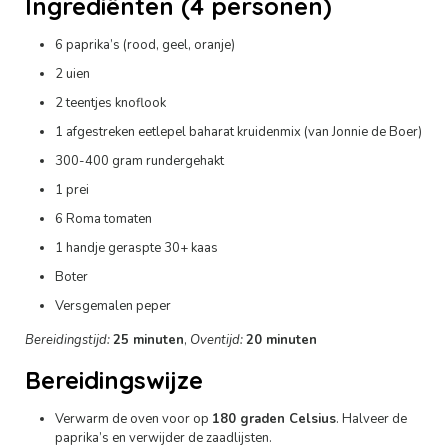
Ingrediënten (4 personen)
6 paprika’s (rood, geel, oranje)
2 uien
2 teentjes knoflook
1 afgestreken eetlepel baharat kruidenmix (van Jonnie de Boer)
300-400 gram rundergehakt
1 prei
6 Roma tomaten
1 handje geraspte 30+ kaas
Boter
Versgemalen peper
Bereidingstijd:
25 minuten
,
Oventijd:
20 minuten
Bereidingswijze
Verwarm de oven voor op
180 graden Celsius
. Halveer de
paprika’s en verwijder de zaadlijsten.