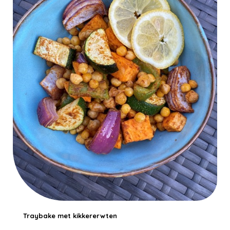
Traybake met kikkererwten