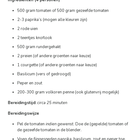
Ingrediënten (4 personen)
500 gram tomaten of 500 gram gezeefde tomaten
2-3 paprika’s (mogen alle kleuren zijn)
2 rode uien
2 teentjes knoflook
500 gram rundergehakt
2 preien (of andere groenten naar keuze)
1 courgette (of andere groenten naar keuze)
Basilicum (vers of gedroogd)
Peper en zout
200-300 gram volkoren penne (ook glutenvrij mogelijk)
Bereidingstijd:
circa 25 minuten
Bereidingswijze
Pel de tomaten
indien gewenst
. Doe de (gepelde) tomaten of
de gezeefde tomaten in de blender.
Voeg de
fijngesneden paprika
, basilicum, zout en peper toe.