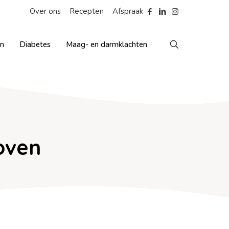
Over ons
Recepten
Afspraak
en
Diabetes
Maag- en darmklachten
oven