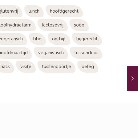
glutenvrij
lunch
hoofdgerecht
koolhydraatarm
lactosevrij
soep
vegetarisch
bbq
ontbijt
bijgerecht
hoofdmaaltijd
veganistisch
tussendoor
snack
visite
tussendoortje
beleg