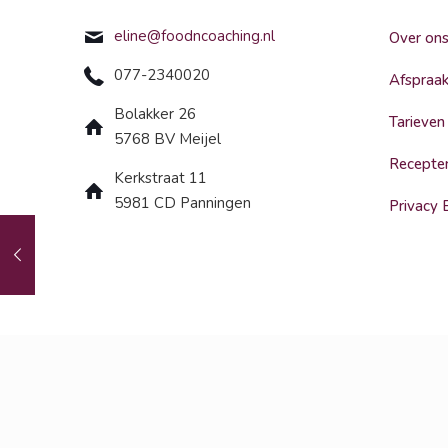
eline@foodncoaching.nl
Over on
077-2340020
Afspraa
Bolakker 26
Tarieven
5768 BV Meijel
Recepte
Kerkstraat 11
5981 CD Panningen
Privacy 