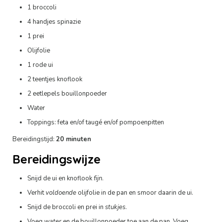
1 broccoli
4 handjes spinazie
1 prei
Olijfolie
1 rode ui
2 teentjes knoflook
2 eetlepels bouillonpoeder
Water
Toppings: feta en/of taugé en/of pompoenpitten
Bereidingstijd:
20 minuten
Bereidingswijze
Snijd de ui en knoflook
fijn
.
Verhit
voldoende
olijfolie in de pan en smoor daarin de ui.
Snijd de broccoli en prei in
stukjes
.
Voeg
water
en de bouillonpoeder toe aan de pan. Voeg