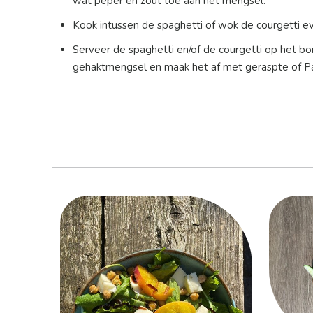
wat peper en zout toe aan het mengsel.
Kook intussen de spaghetti of wok de courgetti e
Serveer de spaghetti en/of de courgetti op het b
gehaktmengsel en maak het af met geraspte of P