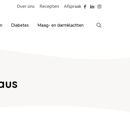
Over ons
Recepten
Afspraak
en
Diabetes
Maag- en darmklachten
aus