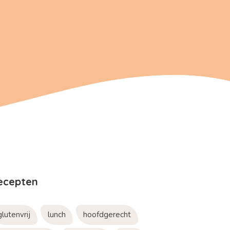
ecepten
glutenvrij
lunch
hoofdgerecht