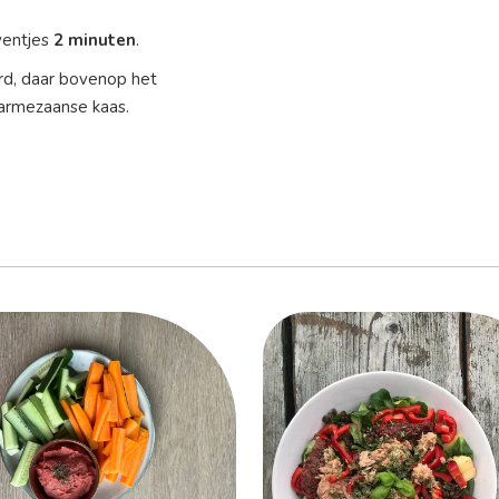
ventjes
2 minuten
.
ord, daar bovenop het
armezaanse kaas.