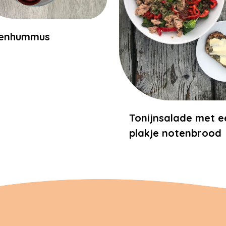
tenhummus
Tonijnsalade met e
plakje notenbrood