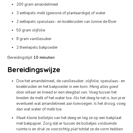
200 gram amandelmeel
3 eetlepels melk (gewone of plantaardige) of water
2 eetlepels speculaas- en koekkruiden van Jonnie de Boer
50 gram olijfolie
8 gram vanillesuiker
2 theelepels bakpoeder
Bereidingstijd:
10 minuten
Bereidingswijze
Doe het amandelmeel, de vanillesuiker, olijfolie, speculaas- en
koekkruiden en het bakpoeder in een kom.
Meng alles goed
door elkaar
en
kneed er een deegbal van
. Voeg tussen het
kneden de melk of het water toe. Als het deeg te nat is, kun je er
eventueel wat amandelmeel aan toevoegen. Is het droog, voeg
dan wat water of melk toe.
Maak kleine bolletjes
van het deeg en leg ze op een bakplaat
met bakpapier. Zorg dat er tussen de bolletjes voldoende
ruimte is en
druk ze voorzichtig plat
totdat ze de
vorm hebben