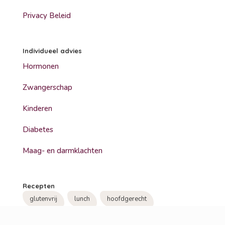
Privacy Beleid
Individueel advies
Hormonen
Zwangerschap
Kinderen
Diabetes
Maag- en darmklachten
Recepten
glutenvrij
lunch
hoofdgerecht
koolhydraatarm
lactosevrij
soep