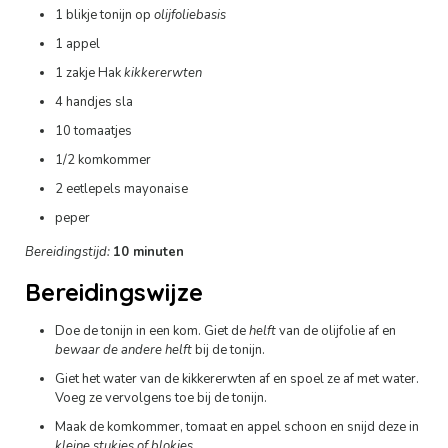
1 blikje tonijn op
olijfoliebasis
1 appel
1 zakje Hak
kikkererwten
4 handjes sla
10 tomaatjes
1/2 komkommer
2 eetlepels mayonaise
peper
Bereidingstijd:
10 minuten
Bereidingswijze
Doe de tonijn in een kom. Giet de
helft
van de olijfolie af en
bewaar de andere helft
bij de tonijn.
Giet het water van de kikkererwten af en spoel ze af met water.
Voeg ze vervolgens toe bij de tonijn.
Maak de komkommer, tomaat en appel schoon en snijd deze in
kleine stukjes of blokjes
.